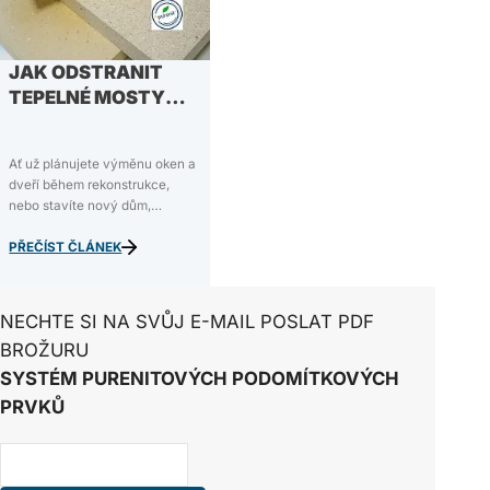
JAK ODSTRANIT
TEPELNÉ MOSTY
POMOCÍ PURENITU
Ať už plánujete výměnu oken a
dveří během rekonstrukce,
nebo stavíte nový dům,
pravděpodobně nechcete
protopit víc, než je nutné. Aby
PŘEČÍST ČLÁNEK
nedocházelo ke zbytečným
tepelným ztrátám, je třeba
pečlivě přerušit všechny
NECHTE SI NA SVŮJ E-MAIL POSLAT PDF
vzniklé tepelné mosty. Tento
BROŽURU
úkol…
SYSTÉM PURENITOVÝCH PODOMÍTKOVÝCH
PRVKŮ