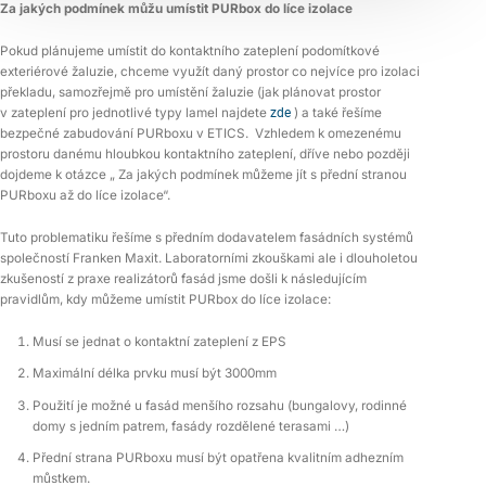
Za jakých podmínek můžu umístit PURbox do líce izolace
Pokud plánujeme umístit do kontaktního zateplení podomítkové
exteriérové žaluzie, chceme využít daný prostor co nejvíce pro izolaci
překladu, samozřejmě pro umístění žaluzie (jak plánovat prostor
v zateplení pro jednotlivé typy lamel najdete
zde
) a také řešíme
bezpečné zabudování PURboxu v ETICS. Vzhledem k omezenému
prostoru danému hloubkou kontaktního zateplení, dříve nebo později
dojdeme k otázce „ Za jakých podmínek můžeme jít s přední stranou
PURboxu až do líce izolace“.
Tuto problematiku řešíme s předním dodavatelem fasádních systémů
společností Franken Maxit. Laboratorními zkouškami ale i dlouholetou
zkušeností z praxe realizátorů fasád jsme došli k následujícím
pravidlům, kdy můžeme umístit PURbox do líce izolace:
Musí se jednat o kontaktní zateplení z EPS
Maximální délka prvku musí být 3000mm
Použití je možné u fasád menšího rozsahu (bungalovy, rodinné
domy s jedním patrem, fasády rozdělené terasami …)
Přední strana PURboxu musí být opatřena kvalitním adhezním
můstkem.