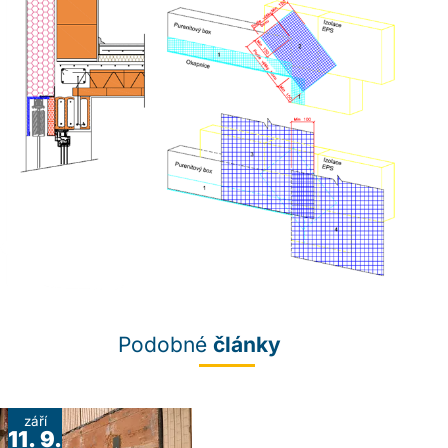
Podobné
články
září
11. 9.