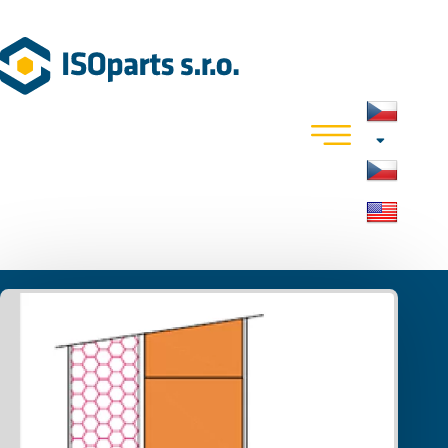
Blog
Za jakých podmínek můžu umístit
PURbox do líce izolace
Za jakých podmínek můžu