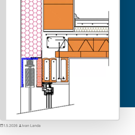
umístit PURbox do líce
izolace
U rohových a průběžných sestav PURboxů nebo pokud se
jedná o kontaktní zateplení většího rozsahu, je třeba, aby přes
přední stranu PURboxu byla umístěna deska, která bude
roznášet dilatační síly a další negativní vlivy. Pro toto krytí
můžeme ideálně využít maxit lehkou nosnou desku LD 10 mm.
1.5.2026
Ivan Landa