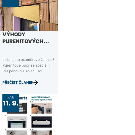
VÝHODY
PURENITOVÝCH
BOXŮ
Instalujete exteriérové žaluzie?
Purenitové boxy se speciální
PIR pěnovou izolací jsou
ideálním podomítkovým
řešením, kterým se šetří čas,
PŘEČÍST ČLÁNEK
peníze i prostor. V dnešním
článku rozebereme hlavní
září
výhody purenitových boxů a z
11. 9.
čeho se purenitový box
vůbec…