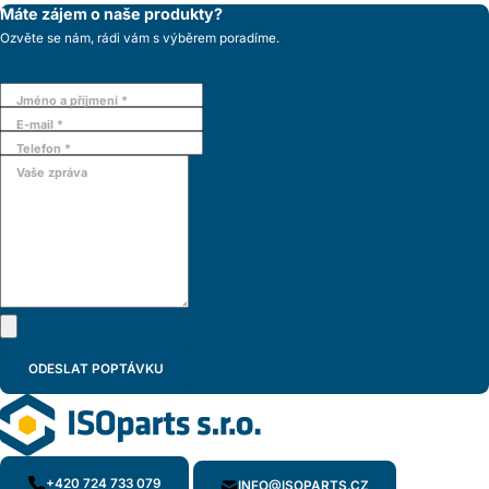
Máte zájem o naše produkty?
Ozvěte se nám, rádi vám s výběrem poradíme.
Jméno a příjmení *
E-mail *
Telefon *
Vaše zpráva
+420 724 733 079
INFO@ISOPARTS.CZ