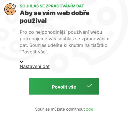
Zapomenuté heslo
SOUHLAS SE ZPRACOVÁNÍM DAT
Aby se vám web dobře
PŘIHLÁSIT SE
používal
Pro co nejpohodlnější používání webu
potřebujeme váš souhlas se zpracováním
dat. Souhlas udělíte kliknutím na tlačítko
Registraci můžete provést zasláním požadavku na
obchod@isoparts.cz, případně telefonicky na tel.: +420 724 122
"Povolit vše".
546.
Nastavení dat
Copyright © 2026 ISOparts s.r.o. | web by
Souhlas můžete odmítnout