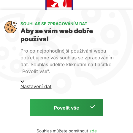
SOUHLAS SE ZPRACOVÁNÍM DAT
Aby se vám web dobře
používal
Jsme členem
Pro co nejpohodlnější používání webu
potřebujeme váš souhlas se zpracováním
dat. Souhlas udělíte kliknutím na tlačítko
"Povolit vše".
Obchodní podmínky
Ochrana osobních údajů
Nastavení dat
Podmínky instalace
Souhlas můžete odmítnout
Copyright © 2026 ISOparts s.r.o. | web by