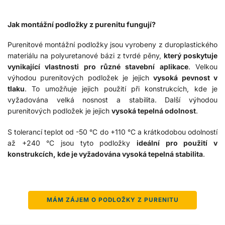
Jak montážní podložky z purenitu fungují?
Purenitové montážní podložky jsou vyrobeny z duroplastického
materiálu na polyuretanové bázi z tvrdé pěny,
který poskytuje
vynikající vlastnosti pro různé stavební aplikace
. Velkou
výhodou purenitových podložek je jejich
vysoká pevnost v
tlaku
. To umožňuje jejich použití při konstrukcích, kde je
vyžadována velká nosnost a stabilita. Další výhodou
purenitových podložek je jejich
vysoká tepelná odolnost
.
S tolerancí teplot od -50 °C do +110 °C a krátkodobou odolností
až +240 °C jsou tyto podložky
ideální pro použití v
konstrukcích, kde je vyžadována vysoká tepelná stabilita
.
MÁM ZÁJEM O PODLOŽKY Z PURENITU