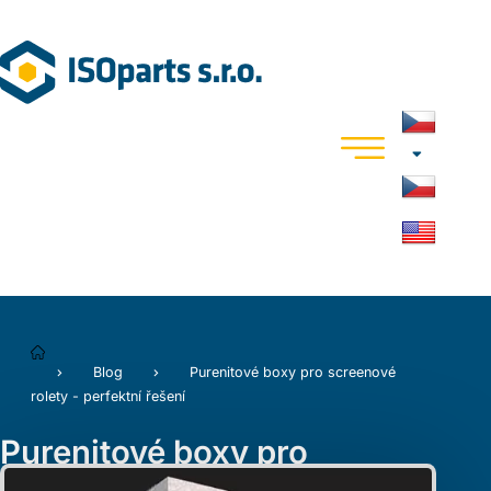
Blog
Purenitové boxy pro screenové
rolety - perfektní řešení
Purenitové boxy pro