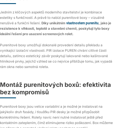
Jedním z klíčových aspektů moderního stavitelství je kombinace
estetiky s funkčností. A právě to nabízí purenitové boxy – vizuálně
nerušivé a funkční řešení.
Díky unikátním
vlastnostem purenitu
, jako je
rezistence k vlhkosti, teplotě a stavební chemii, poskytují tyto boxy
ideální řešení pro usazení screenových rolet.
Purenitové boxy umožňují dokonalé provedení detailu překladu a
vynikající izolační vlastnosti. PIR izolace PUREN chrání citlivé části
detailu, zatímco estetický závěr poskytují lakované nebo kašírované
hliníkové prvky, jejichž vzhled se co nejvíce přibližuje tomu, jak vypadá
rám okna nebo samotná roleta.
Montáž purenitových boxů: efektivita
bez kompromisů
Purenitové boxy jsou velice variabilní a je možné je instalovat na
jakýkoliv druh fasády, i tloušťku PIR desky je možné přizpůsobit
konkrétnímu řešení. Rolety navíc není nutné instalovat ještě před
kontaktním zateplením, čímž eliminujeme riziko poškození. Box můžeme