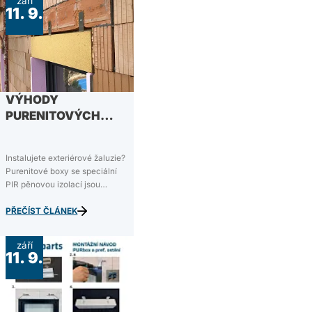
září
11. 9.
VÝHODY
PURENITOVÝCH
BOXŮ
Instalujete exteriérové žaluzie?
Purenitové boxy se speciální
PIR pěnovou izolací jsou
ideálním podomítkovým
řešením, kterým se šetří čas,
PŘEČÍST ČLÁNEK
peníze i prostor. V dnešním
článku rozebereme hlavní
září
výhody purenitových boxů a z
11. 9.
čeho se purenitový box
vůbec…