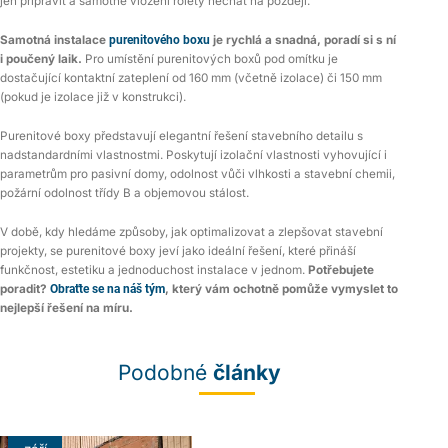
jen připravit a samotné vložení rolety nechat na později.
Samotná instalace
purenitového boxu
je rychlá a snadná, poradí si s ní
i poučený laik.
Pro umístění purenitových boxů pod omítku je
dostačující kontaktní zateplení od 160 mm (včetně izolace) či 150 mm
(pokud je izolace již v konstrukci).
Purenitové boxy představují elegantní řešení stavebního detailu s
nadstandardními vlastnostmi. Poskytují izolační vlastnosti vyhovující i
parametrům pro pasivní domy, odolnost vůči vlhkosti a stavební chemii,
požární odolnost třídy B a objemovou stálost.
V době, kdy hledáme způsoby, jak optimalizovat a zlepšovat stavební
projekty, se purenitové boxy jeví jako ideální řešení, které přináší
funkčnost, estetiku a jednoduchost instalace v jednom.
Potřebujete
poradit?
Obraťte se na náš tým
, který vám ochotně pomůže vymyslet to
nejlepší řešení na míru.
Podobné
články