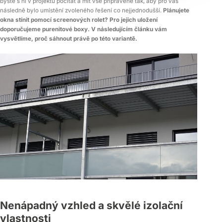
byste s ní v projektu počítat a mít vše připravené tak, aby pro vás
následně bylo umístění zvoleného řešení co nejjednodušší.
Plánujete
okna stínit pomocí screenových rolet? Pro jejich uložení
doporučujeme purenitové boxy. V následujícím článku vám
vysvětlíme, proč sáhnout právě po této variantě.
Nenápadný vzhled a skvělé izolační
vlastnosti