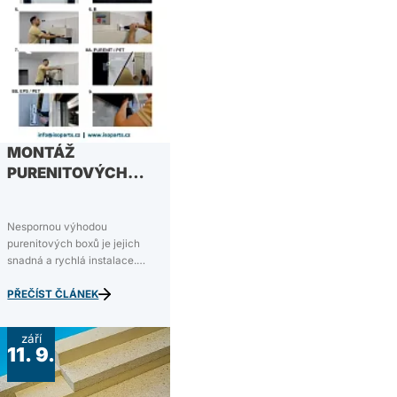
MONTÁŽ
PURENITOVÝCH
BOXŮ PRO
PODOMÍTKOVÉ
Nespornou výhodou
EXTERIÉROVÉ
purenitových boxů je jejich
ŽALUZIE
snadná a rychlá instalace.
Boxy jsou vyrobeny z purenitu
– produktu na polyuretanové
PŘEČÍST ČLÁNEK
bázi z tvrdé pěny (PIR), který
má vynikající tepelně izolační
září
vlastnosti. Purenitové boxy
11. 9.
zároveň dlouho vydrží,…