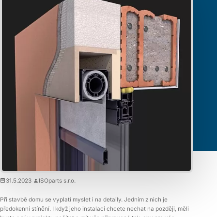
screenové rolety - perfektní
řešení
Plánujete okna stínit pomocí screenových rolet? Pro jejich
uložení doporučujeme purenitové boxy. V následujícím článku
vám vysvětlíme, proč sáhnout právě po této variantě.
31.5.2023
ISOparts s.r.o.
Při stavbě domu se vyplatí myslet i na detaily. Jedním z nich je
předokenní stínění. I když jeho instalaci chcete nechat na později, měli