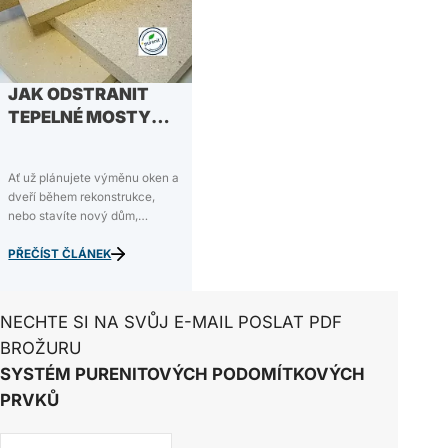
JAK ODSTRANIT
TEPELNÉ MOSTY
POMOCÍ PURENITU
Ať už plánujete výměnu oken a
dveří během rekonstrukce,
nebo stavíte nový dům,
pravděpodobně nechcete
protopit víc, než je nutné. Aby
PŘEČÍST ČLÁNEK
nedocházelo ke zbytečným
tepelným ztrátám, je třeba
pečlivě přerušit všechny
NECHTE SI NA SVŮJ E-MAIL POSLAT PDF
vzniklé tepelné mosty. Tento
BROŽURU
úkol…
SYSTÉM PURENITOVÝCH PODOMÍTKOVÝCH
PRVKŮ