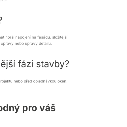
?
 horší napojení na fasádu, složitější
opravy nebo úpravy detailu.
ější fázi stavby?
i projektu nebo před objednávkou oken.
odný pro váš