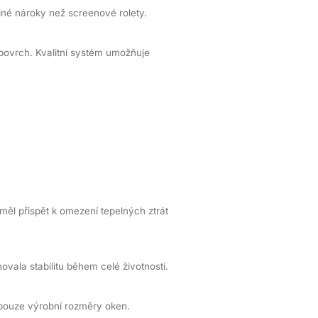
iné nároky než screenové rolety.
 povrch. Kvalitní systém umožňuje
měl přispět k omezení tepelných ztrát
vala stabilitu během celé životnosti.
 pouze výrobní rozměry oken.