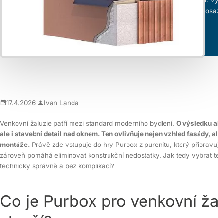
konstrukčně připravený prostor nad oknem, do kterého se žaluzie os
řeší návaznost na zateplení a finální povrch fasády.
17.4.2026
Ivan Landa
Venkovní žaluzie patří mezi standard moderního bydlení.
O výsledku a
ale i stavební detail nad oknem. Ten ovlivňuje nejen vzhled fasády, al
montáže.
Právě zde vstupuje do hry Purbox z purenitu, který připravu
zároveň pomáhá eliminovat konstrukční nedostatky. Jak tedy vybrat t
technicky správně a bez komplikací?
Co je Purbox pro venkovní ža