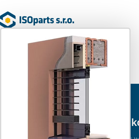
Blog
Jak vybrat Purbox pro venkovní žaluzie?
Jak vybrat Purbox pro venk
Purbox je podomítkový box určený pro instalaci venkovních žaluzií. Vy