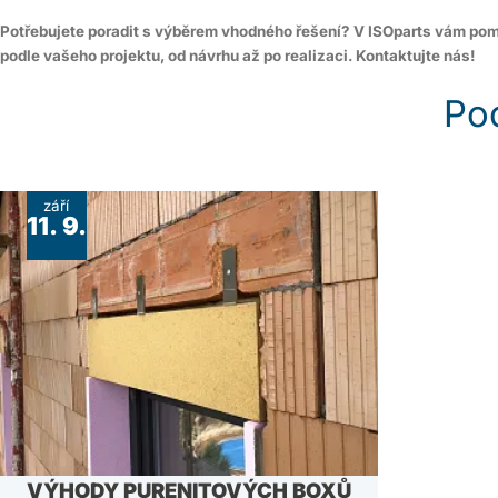
Potřebujete poradit s výběrem vhodného řešení? V ISOparts vám p
podle vašeho projektu, od návrhu až po realizaci. Kontaktujte nás!
Po
září
11. 9.
VÝHODY PURENITOVÝCH BOXŮ