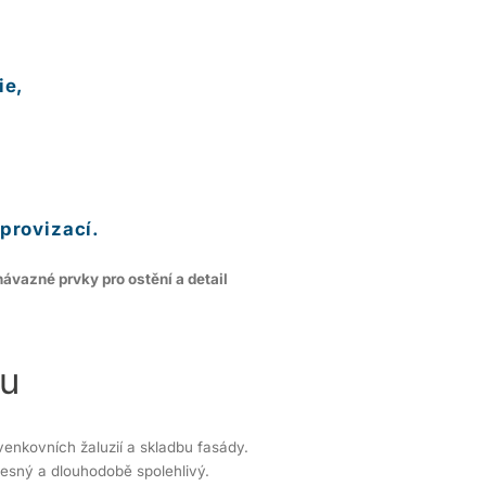
ie,
,
provizací.
návazné prvky pro ostění a detail
ou
venkovních žaluzií a skladbu fasády.
řesný a dlouhodobě spolehlivý.