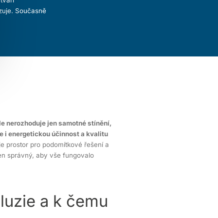
azuje. Současně
le nerozhoduje jen samotné stínění,
e i energetickou účinnost a kvalitu
je prostor pro podomítkové řešení a
en správný, aby vše fungovalo
luzie a k čemu