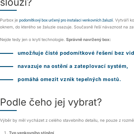
slouží?
Purbox je
. Vytváří 
podomítkový box určený pro instalaci venkovních žaluzií
oknem, do kterého se žaluzie osazuje. Současně řeší návaznost na zat
Nejde tedy jen o krytí technologie.
Správně navržený box:
umožňuje čisté podomítkové řešení bez vid
navazuje na ostění a zateplovací systém,
pomáhá omezit vznik
tepelných mostů
.
Podle čeho jej vybrat?
Výběr by měl vycházet z celého stavebního detailu, ne pouze z rozměr
Typ venkovního stínění