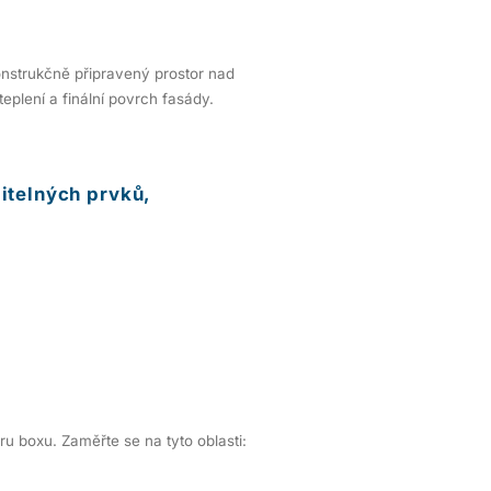
konstrukčně připravený prostor nad
eplení a finální povrch fasády.
itelných prvků,
u boxu. Zaměřte se na tyto oblasti: