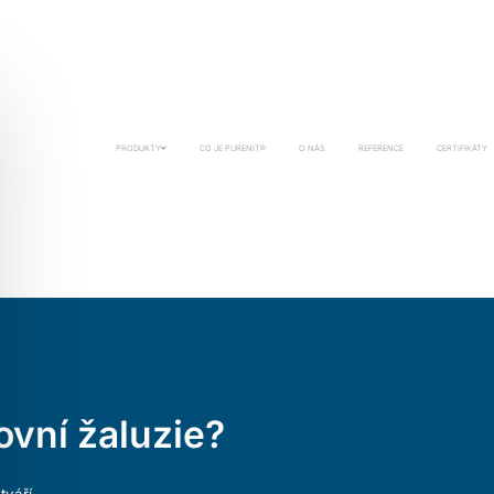
PRODUKTY
CO JE PURENIT®
O NÁS
REFERENCE
CERTIFIKÁTY
ovní žaluzie?
tváří