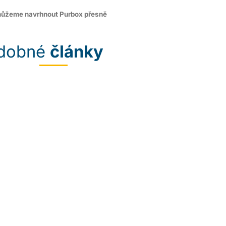
omůžeme navrhnout Purbox přesně
dobné
články