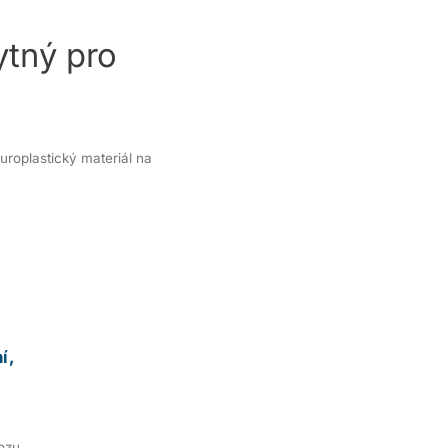
ytný pro
roplastický materiál na
í,
ozu.