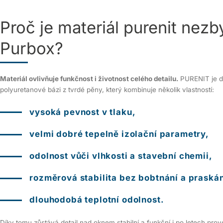
Proč je materiál purenit nezb
Purbox?
Materiál ovlivňuje funkčnost i životnost celého detailu.
PURENIT je du
polyuretanové bázi z tvrdé pěny, který kombinuje několik vlastností:
vysoká pevnost v tlaku,
velmi dobré tepelně izolační parametry,
odolnost vůči vlhkosti a stavební chemii,
rozměrová stabilita bez bobtnání a praskán
dlouhodobá teplotní odolnost.
Díky tomu zůstává detail nad oknem stabilní a funkční i po letech prov