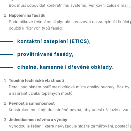
Box musí odpovídat konkrétnímu systému. Venkovní žaluzie mají j
Napojení na fasádu
Podomítkové řešení musí plynule navazovat na zateplení i finální
použití u různých typů fasád:
kontaktní zateplení (ETICS),
provětrávané fasády,
cihelné, kamenné i dřevěné obklady.
Tepelně technické vlastnosti
Detail nad oknem patří mezi kritická místa obálky budovy. Box by 
a zabránit vzniku tepelných mostů.
Pevnost a samonosnost
Konstrukce musí být dostatečně pevná, aby unesla žaluzie a zacho
Jednoduchost návrhu a výroby
Výhodou je řešení, které nevyžaduje složité zaměřování, postačí