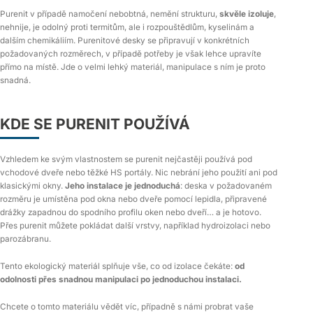
Purenit v případě namočení nebobtná, nemění strukturu,
skvěle izoluje
,
nehnije, je odolný proti termitům, ale i rozpouštědlům, kyselinám a
dalším chemikáliím. Purenitové desky se připravují v konkrétních
požadovaných rozměrech, v případě potřeby je však lehce upravíte
přímo na místě. Jde o velmi lehký materiál, manipulace s ním je proto
snadná.
KDE SE PURENIT POUŽÍVÁ
Vzhledem ke svým vlastnostem se purenit nejčastěji používá pod
vchodové dveře nebo těžké HS portály. Nic nebrání jeho použití ani pod
klasickými okny.
Jeho instalace je jednoduchá
: deska v požadovaném
rozměru je umístěna pod okna nebo dveře pomocí lepidla, připravené
drážky zapadnou do spodního profilu oken nebo dveří… a je hotovo.
Přes purenit můžete pokládat další vrstvy, například hydroizolaci nebo
parozábranu.
Tento ekologický materiál splňuje vše, co od izolace čekáte:
od
odolnosti přes snadnou manipulaci po jednoduchou instalaci.
Chcete o tomto materiálu vědět víc, případně s námi probrat vaše