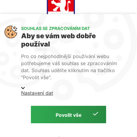
SOUHLAS SE ZPRACOVÁNÍM DAT
Aby se vám web dobře
používal
Jsme členem
Pro co nejpohodlnější používání webu
potřebujeme váš souhlas se zpracováním
dat. Souhlas udělíte kliknutím na tlačítko
"Povolit vše".
Obchodní podmínky
Ochrana osobních údajů
Nastavení dat
Podmínky instalace