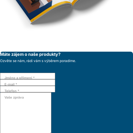
Máte zájem o naše produkty?
Ozvěte se nám, rádi vám s výběrem poradíme.
Jméno a příjmení *
E-mail *
Telefon *
Vaše zpráva