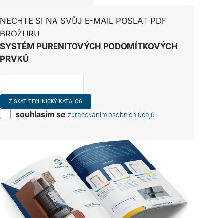
tepelným ztrátám, je třeba
pečlivě přerušit všechny
NECHTE SI NA SVŮJ E-MAIL POSLAT PDF
vzniklé tepelné mosty. Tento
BROŽURU
úkol…
SYSTÉM PURENITOVÝCH PODOMÍTKOVÝCH
PRVKŮ
souhlasím se
zpracováním osobních údajů