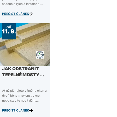
ŽALUZIE
snadná a rychlá instalace.
Boxy jsou vyrobeny z purenitu
– produktu na polyuretanové
PŘEČÍST ČLÁNEK
bázi z tvrdé pěny (PIR), který
má vynikající tepelně izolační
září
vlastnosti. Purenitové boxy
11. 9.
zároveň dlouho vydrží,…
JAK ODSTRANIT
TEPELNÉ MOSTY
POMOCÍ PURENITU
Ať už plánujete výměnu oken a
dveří během rekonstrukce,
nebo stavíte nový dům,
pravděpodobně nechcete
protopit víc, než je nutné. Aby
PŘEČÍST ČLÁNEK
nedocházelo ke zbytečným