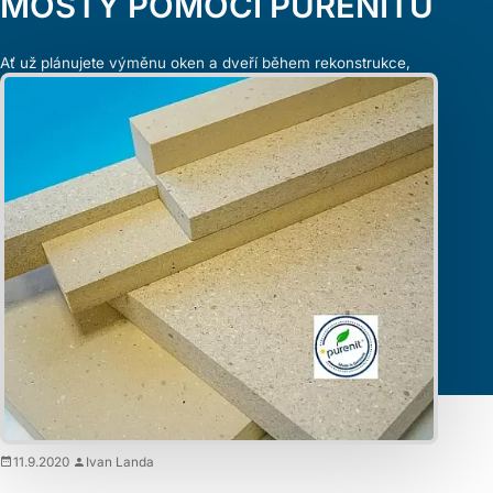
MOSTY POMOCÍ PURENITU
Ať už plánujete výměnu oken a dveří během rekonstrukce,
nebo stavíte nový dům, pravděpodobně nechcete protopit víc,
než je nutné. Aby nedocházelo ke zbytečným tepelným
ztrátám, je třeba pečlivě přerušit všechny vzniklé tepelné
mosty. Tento úkol hravě zvládnete pomocí purenitu. Co je
purenit? Purenit je produkt z tvrdé polyuretanové pěny
vyráběný z polyuretanového recyklátu z vlastní produkce a …
11.9.2020
Ivan Landa