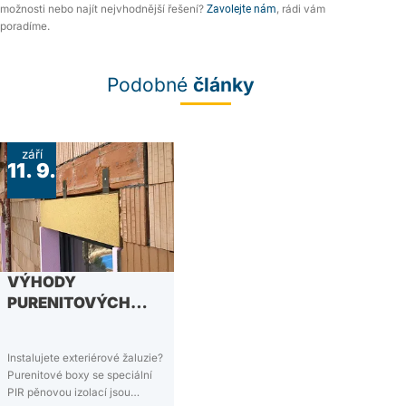
možnosti nebo najít nejvhodnější řešení?
Zavolejte nám
, rádi vám
poradíme.
Podobné
články
září
11. 9.
VÝHODY
PURENITOVÝCH
BOXŮ
Instalujete exteriérové žaluzie?
Purenitové boxy se speciální
PIR pěnovou izolací jsou