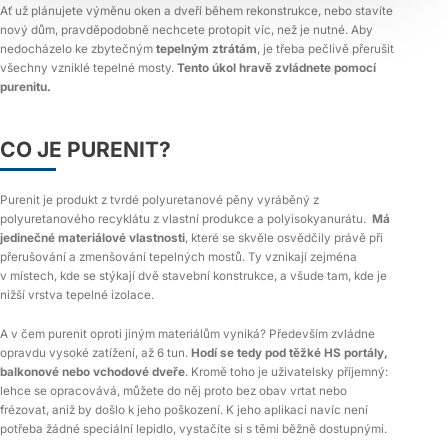
Ať už plánujete výměnu oken a dveří během rekonstrukce, nebo stavíte
nový dům, pravděpodobně nechcete protopit víc, než je nutné. Aby
nedocházelo ke zbytečným
tepelným ztrátám
, je třeba pečlivě přerušit
všechny vzniklé tepelné mosty.
Tento úkol hravě zvládnete pomocí
purenitu.
CO JE PURENIT?
Purenit je produkt z tvrdé polyuretanové pěny vyráběný z
polyuretanového recyklátu z vlastní produkce a polyisokyanurátu.
Má
jedinečné materiálové vlastnosti
, které se skvěle osvědčily právě při
přerušování a zmenšování tepelných mostů. Ty vznikají zejména
v místech, kde se stýkají dvě stavební konstrukce, a všude tam, kde je
nižší vrstva tepelné izolace.
A v čem purenit oproti jiným materiálům vyniká? Především zvládne
opravdu vysoké zatížení, až 6 tun.
Hodí se tedy pod těžké HS portály,
balkonové nebo vchodové dveře
. Kromě toho je uživatelsky příjemný:
lehce se opracovává, můžete do něj proto bez obav vrtat nebo
frézovat, aniž by došlo k jeho poškození. K jeho aplikaci navíc není
potřeba žádné speciální lepidlo, vystačíte si s těmi běžně dostupnými.