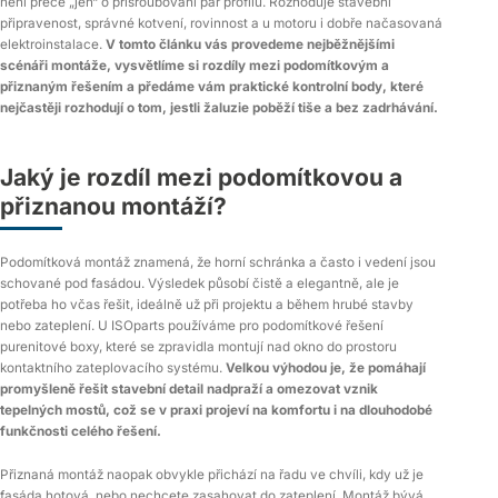
není přece „jen“ o přišroubování pár profilů. Rozhoduje stavební
připravenost, správné kotvení, rovinnost a u motoru i dobře načasovaná
elektroinstalace.
V tomto článku vás provedeme nejběžnějšími
scénáři montáže, vysvětlíme si rozdíly mezi podomítkovým a
přiznaným řešením a předáme vám praktické kontrolní body, které
nejčastěji rozhodují o tom, jestli žaluzie poběží tiše a bez zadrhávání.
Jaký je rozdíl mezi podomítkovou a
přiznanou montáží?
Podomítková montáž znamená, že horní schránka a často i vedení jsou
schované pod fasádou. Výsledek působí čistě a elegantně, ale je
potřeba ho včas řešit, ideálně už při projektu a během hrubé stavby
nebo zateplení. U ISOparts používáme pro podomítkové řešení
purenitové boxy, které se zpravidla montují nad okno do prostoru
kontaktního zateplovacího systému.
Velkou výhodou je, že pomáhají
promyšleně řešit stavební detail nadpraží a omezovat vznik
tepelných mostů, což se v praxi projeví na komfortu i na dlouhodobé
funkčnosti celého řešení.
Přiznaná montáž naopak obvykle přichází na řadu ve chvíli, kdy už je
fasáda hotová, nebo nechcete zasahovat do zateplení. Montáž bývá