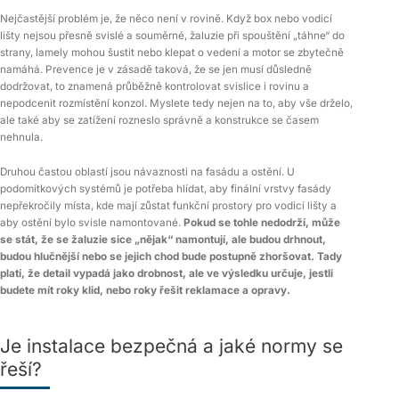
Nejčastější problém je, že něco není v rovině. Když box nebo vodicí
lišty nejsou přesně svislé a souměrné, žaluzie při spouštění „táhne“ do
strany, lamely mohou šustit nebo klepat o vedení a motor se zbytečně
namáhá. Prevence je v zásadě taková, že se jen musí důsledně
dodržovat, to znamená průběžně kontrolovat svislice i rovinu a
nepodcenit rozmístění konzol. Myslete tedy nejen na to, aby vše drželo,
ale také aby se zatížení rozneslo správně a konstrukce se časem
nehnula.
Druhou častou oblastí jsou návaznosti na fasádu a ostění. U
podomítkových systémů je potřeba hlídat, aby finální vrstvy fasády
nepřekročily místa, kde mají zůstat funkční prostory pro vodicí lišty a
aby ostění bylo svisle namontované.
Pokud se tohle nedodrží, může
se stát, že se žaluzie sice „nějak“ namontují, ale budou drhnout,
budou hlučnější nebo se jejich chod bude postupně zhoršovat. Tady
platí, že detail vypadá jako drobnost, ale ve výsledku určuje, jestli
budete mít roky klid, nebo roky řešit reklamace a opravy.
Je instalace bezpečná a jaké normy se
řeší?