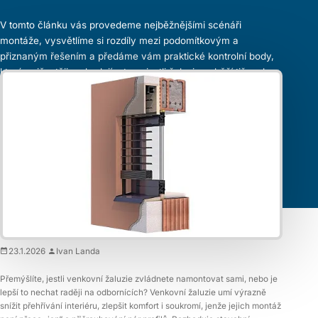
V tomto článku vás provedeme nejběžnějšími scénáři
montáže, vysvětlíme si rozdíly mezi podomítkovým a
přiznaným řešením a předáme vám praktické kontrolní body,
které nejčastěji rozhodují o tom, jestli žaluzie poběží tiše a bez
zadrhávání.
23.1.2026
Ivan Landa
Přemýšlíte, jestli venkovní žaluzie zvládnete namontovat sami, nebo je
lepší to nechat raději na odbornících? Venkovní žaluzie umí výrazně
snížit přehřívání interiéru, zlepšit komfort i soukromí, jenže jejich montáž