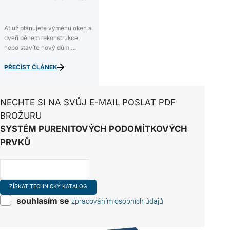
POMOCÍ PURENITU
Ať už plánujete výměnu oken a
dveří během rekonstrukce,
nebo stavíte nový dům,
pravděpodobně nechcete
protopit víc, než je nutné. Aby
PŘEČÍST ČLÁNEK
nedocházelo ke zbytečným
tepelným ztrátám, je třeba
pečlivě přerušit všechny
NECHTE SI NA SVŮJ E-MAIL POSLAT PDF
vzniklé tepelné mosty. Tento
BROŽURU
úkol…
SYSTÉM PURENITOVÝCH PODOMÍTKOVÝCH
PRVKŮ
souhlasím se
zpracováním osobních údajů