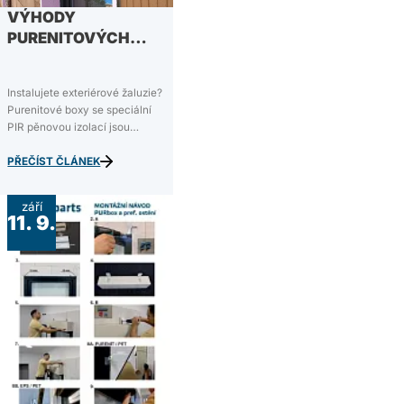
VÝHODY
PURENITOVÝCH
BOXŮ
Instalujete exteriérové žaluzie?
Purenitové boxy se speciální
PIR pěnovou izolací jsou
ideálním podomítkovým
řešením, kterým se šetří čas,
PŘEČÍST ČLÁNEK
peníze i prostor. V dnešním
článku rozebereme hlavní
září
výhody purenitových boxů a z
11. 9.
čeho se purenitový box
vůbec…