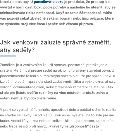
kabelu a prostupy.
U
purenitového boxu
je praktické, že prostup lze
vyvrtat v horní části boxu podle potřeby a následně ho utěsnit, aby se
minimalizovalo riziko netěsností. Když se tahle část podcení, může
vás později čekat zbytečné sekání, bourání nebo improvizace, které
ve výsledku stojí více času i peněz než včasná příprava.
Jak venkovní žaluzie správně zaměřit,
aby seděly?
Zaměření je u venkovních žaluzií opravdu podstatné, protože jde o
systém, který musí přesně sedět na okno i připravený stavební otvor. U
podomítkového řešení s purenitovým boxem platí, že pro výrobu boxu a
izolačního ostění zpravidla stačí zadat vnější šířku a výšku okna, ať už z
výrobní dokumentace oken, nebo z reálného zaměření na stavbě.
I tak
si ale pro jistotu ověřte rozměry na více místech, protože zdivo a
ostění nemusí být dokonale rovné.
V praxi se vyplatí měřit nahoře, uprostřed i dole a počítat s tím, že realita
na stavbě se někdy liší od plánů. Současně myslete i na to, kde přesně
budou vodící lišty a zda nebude kolize s klikou, parapetem, zateplením
nebo třeba se sítí proti hmyzu.
Právě tyhle „drobnosti“ často