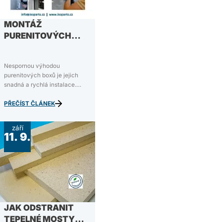
MONTÁŽ
PURENITOVÝCH
BOXŮ PRO
PODOMÍTKOVÉ
Nespornou výhodou
EXTERIÉROVÉ
purenitových boxů je jejich
ŽALUZIE
snadná a rychlá instalace.
Boxy jsou vyrobeny z purenitu
– produktu na polyuretanové
PŘEČÍST ČLÁNEK
bázi z tvrdé pěny (PIR), který
má vynikající tepelně izolační
září
vlastnosti. Purenitové boxy
11. 9.
zároveň dlouho vydrží,…
JAK ODSTRANIT
TEPELNÉ MOSTY