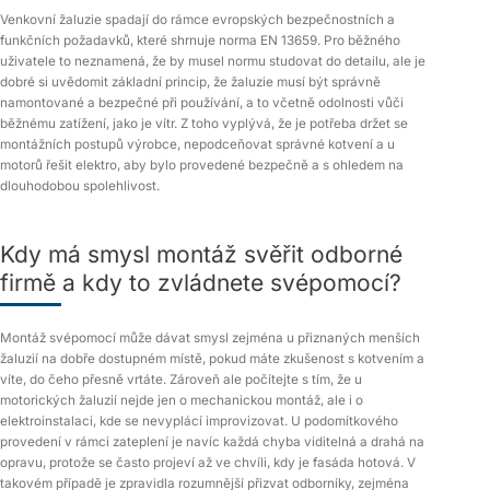
Venkovní žaluzie spadají do rámce evropských bezpečnostních a
funkčních požadavků, které shrnuje norma EN 13659. Pro běžného
uživatele to neznamená, že by musel normu studovat do detailu, ale je
dobré si uvědomit základní princip, že žaluzie musí být správně
namontované a bezpečné při používání, a to včetně odolnosti vůči
běžnému zatížení, jako je vítr. Z toho vyplývá, že je potřeba držet se
montážních postupů výrobce, nepodceňovat správné kotvení a u
motorů řešit elektro, aby bylo provedené bezpečně a s ohledem na
dlouhodobou spolehlivost.
Kdy má smysl montáž svěřit odborné
firmě a kdy to zvládnete svépomocí?
Montáž svépomocí může dávat smysl zejména u přiznaných menších
žaluzií na dobře dostupném místě, pokud máte zkušenost s kotvením a
víte, do čeho přesně vrtáte. Zároveň ale počítejte s tím, že u
motorických žaluzií nejde jen o mechanickou montáž, ale i o
elektroinstalaci, kde se nevyplácí improvizovat. U podomítkového
provedení v rámci zateplení je navíc každá chyba viditelná a drahá na
opravu, protože se často projeví až ve chvíli, kdy je fasáda hotová. V
takovém případě je zpravidla rozumnější přizvat odborníky, zejména