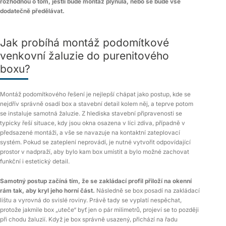
rozhodnou o tom, jestli bude montáž plynulá, nebo se bude vše
dodatečně předělávat.
Jak probíhá montáž podomítkové
venkovní žaluzie do purenitového
boxu?
Montáž podomítkového řešení je nejlepší chápat jako postup, kde se
nejdřív správně osadí box a stavební detail kolem něj, a teprve potom
se instaluje samotná žaluzie. Z hlediska stavební připravenosti se
typicky řeší situace, kdy jsou okna osazena v líci zdiva, případně v
předsazené montáži, a vše se navazuje na kontaktní zateplovací
systém. Pokud se zateplení neprovádí, je nutné vytvořit odpovídající
prostor v nadpraží, aby bylo kam box umístit a bylo možné zachovat
funkční i estetický detail.
Samotný postup začíná tím, že se zakládací profil přiloží na okenní
rám tak, aby kryl jeho horní část.
Následně se box posadí na zakládací
lištu a vyrovná do svislé roviny. Právě tady se vyplatí nespěchat,
protože jakmile box „uteče“ byť jen o pár milimetrů, projeví se to později
při chodu žaluzií. Když je box správně usazený, přichází na řadu