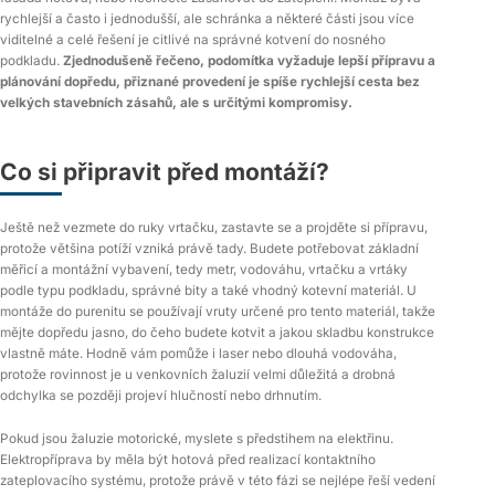
rychlejší a často i jednodušší, ale schránka a některé části jsou více
viditelné a celé řešení je citlivé na správné kotvení do nosného
podkladu.
Zjednodušeně řečeno, podomítka vyžaduje lepší přípravu a
plánování dopředu, přiznané provedení je spíše rychlejší cesta bez
velkých stavebních zásahů, ale s určitými kompromisy.
Co si připravit před montáží?
Ještě než vezmete do ruky vrtačku, zastavte se a projděte si přípravu,
protože většina potíží vzniká právě tady. Budete potřebovat základní
měřicí a montážní vybavení, tedy metr, vodováhu, vrtačku a vrtáky
podle typu podkladu, správné bity a také vhodný kotevní materiál. U
montáže do purenitu se používají vruty určené pro tento materiál, takže
mějte dopředu jasno, do čeho budete kotvit a jakou skladbu konstrukce
vlastně máte. Hodně vám pomůže i laser nebo dlouhá vodováha,
protože rovinnost je u venkovních žaluzií velmi důležitá a drobná
odchylka se později projeví hlučností nebo drhnutím.
Pokud jsou žaluzie motorické, myslete s předstihem na elektřinu.
Elektropříprava by měla být hotová před realizací kontaktního
zateplovacího systému, protože právě v této fázi se nejlépe řeší vedení