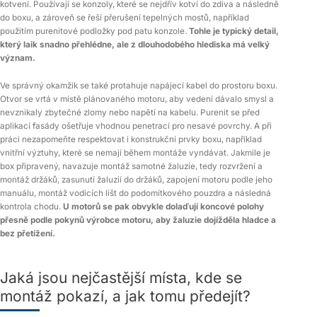
kotvení. Používají se konzoly, které se nejdřív kotví do zdiva a následně
do boxu, a zároveň se řeší přerušení tepelných mostů, například
použitím purenitové podložky pod patu konzole.
Tohle je typický detail,
který laik snadno přehlédne, ale z dlouhodobého hlediska má velký
význam.
Ve správný okamžik se také protahuje napájecí kabel do prostoru boxu.
Otvor se vrtá v místě plánovaného motoru, aby vedení dávalo smysl a
nevznikaly zbytečné zlomy nebo napětí na kabelu. Purenit se před
aplikací fasády ošetřuje vhodnou penetrací pro nesavé povrchy. A při
práci nezapomeňte respektovat i konstrukční prvky boxu, například
vnitřní výztuhy, které se nemají během montáže vyndávat. Jakmile je
box připravený, navazuje montáž samotné žaluzie, tedy rozvržení a
montáž držáků, zasunutí žaluzií do držáků, zapojení motoru podle jeho
manuálu, montáž vodicích lišt do podomítkového pouzdra a následná
kontrola chodu.
U motorů se pak obvykle dolaďují koncové polohy
přesně podle pokynů výrobce motoru, aby žaluzie dojížděla hladce a
bez přetížení.
Jaká jsou nejčastější místa, kde se
montáž pokazí, a jak tomu předejít?