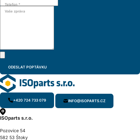
Telefon *
Vaše zpráva
+420 724 733 079
INFO@ISOPARTS.CZ
ISOparts s.r.o.
Pozovice 54
582 53 Štoky