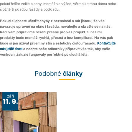
pokud řešíte velké plochy, montáž ve výšce, větrnou stranu domu nebo
složitější skladbu fasády a podkladu.
Pokud si chcete ušetřit chyby z neznalosti a mít jistotu, že vše
navazuje správně na okno i fasádu, neváhejte a obraťte se na nás.
Rádi vám připravíme řešení přesně pro váš projekt. S našimi
produkty bude montáž rychlá, přesná a bez komplikací. Na vás pak
bude si jen užívat příjemný stín a esteticky čistou fasádu.
Kontaktujte
nás ještě dnes
a nechte naše odborníky připravit vše tak, aby vaše
venkovní žaluzie fungovaly perfektně po dlouhá léta.
Podobné
články
září
11. 9.