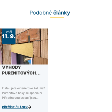
Podobné
články
září
11. 9.
VÝHODY
PURENITOVÝCH
BOXŮ
Instalujete exteriérové žaluzie?
Purenitové boxy se speciální
PIR pěnovou izolací jsou
ideálním podomítkovým
řešením, kterým se šetří čas,
PŘEČÍST ČLÁNEK
peníze i prostor. V dnešním