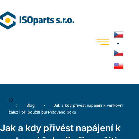
Blog
Jak a kdy přivést napájení k venkovní
žaluzii při použití purenitového boxu
Jak a kdy přivést napájení k