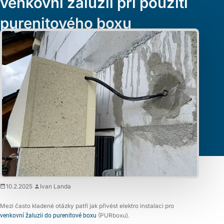
venkovní žaluzii při použití
purenitového boxu
Elektropřípravu je třeba provést před realizací KZS. Výhoda
purenitového boxu
je, že můžeme prostupku vyvrtat kdekoli
v hodní části boxu aniž bychom narušili jeho vlastnosti.
10.2.2025
Ivan Landa
Mezi často kladené otázky patří jak přivést elektro instalaci pro
venkovní žaluzii do purenitové boxu
(PURboxu).