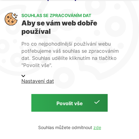
SOUHLAS SE ZPRACOVÁNÍM DAT
Aby se vám web dobře
používal
Jsme členem
Pro co nejpohodlnější používání webu
potřebujeme váš souhlas se zpracováním
dat. Souhlas udělíte kliknutím na tlačítko
"Povolit vše".
Obchodní podmínky
Ochrana osobních údajů
Nastavení dat
Podmínky instalace
Souhlas můžete odmítnout
Copyright © 2026 ISOparts s.r.o. | web by