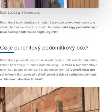
28.4.2023
ISOparts s.r.o.
Purenitové boxy představují moderní stavební prvek, který poskytuje
ideální technické řešení pro stínící techniku.
Jaké typy podomítkových
boxů existují a kde všude najdou využití?
Co je purenitový podomítkový box?
Purenitový podomítkový box se skládá ze dvou základních materiálů –
konstrukční desky Purenit a izolační desky PIR PUREN MV. Purenitové
boxy jsou pevné, samonosné a snadno se montují.
Vytváří místo pro
stínící techniku, zároveň vyřeší izolaci překladů a připojovacích spár
a úhlednost stavebních detailů.