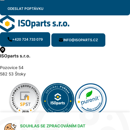
+420 724 733 079
INFO@ISOPARTS.CZ
ISOparts s.r.o.
Pozovice 54
582 53 Štoky
SOUHLAS SE ZPRACOVÁNÍM DAT