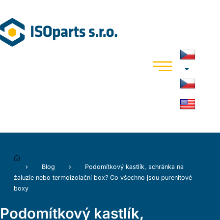
Blog
Podomítkový kastlík, schránka na
žaluzie nebo termoizolační box? Co všechno jsou purenitové
boxy
Podomítkový kastlík,