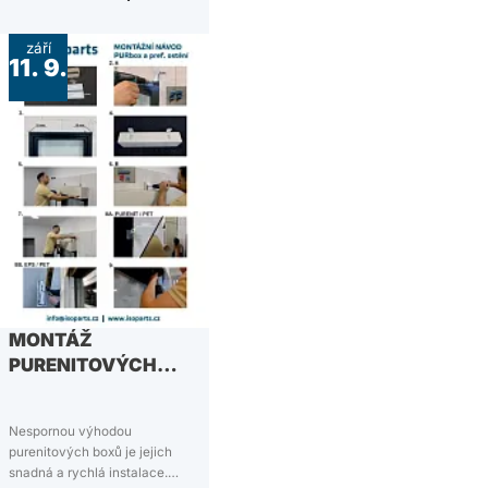
peníze i prostor. V dnešním
článku rozebereme hlavní
září
výhody purenitových boxů a z
11. 9.
čeho se purenitový box
vůbec…
MONTÁŽ
PURENITOVÝCH
BOXŮ PRO
PODOMÍTKOVÉ
Nespornou výhodou
EXTERIÉROVÉ
purenitových boxů je jejich
ŽALUZIE
snadná a rychlá instalace.