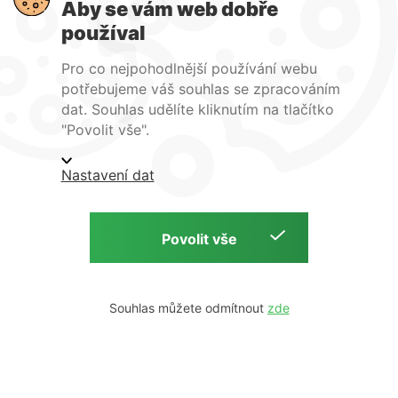
Aby se vám web dobře
používal
Pro co nejpohodlnější používání webu
potřebujeme váš souhlas se zpracováním
dat. Souhlas udělíte kliknutím na tlačítko
Jsme členem
"Povolit vše".
Nastavení dat
Obchodní podmínky
Ochrana osobních údajů
Podmínky instalace
Souhlas můžete odmítnout
Copyright © 2026 ISOparts s.r.o. | web by