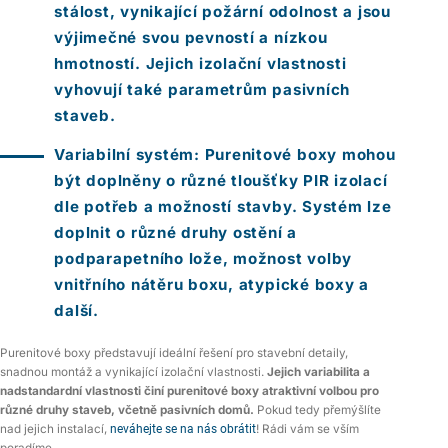
stálost, vynikající požární odolnost a jsou
výjimečné svou pevností a nízkou
hmotností. Jejich izolační vlastnosti
vyhovují také parametrům pasivních
staveb.
Variabilní systém:
Purenitové boxy mohou
být doplněny o různé tloušťky PIR izolací
dle potřeb a možností stavby. Systém lze
doplnit o různé druhy ostění a
podparapetního lože, možnost volby
vnitřního nátěru boxu, atypické boxy a
další.
Purenitové boxy představují ideální řešení pro stavební detaily,
snadnou montáž a vynikající izolační vlastnosti.
Jejich variabilita a
nadstandardní vlastnosti činí purenitové boxy atraktivní volbou pro
různé druhy staveb, včetně pasivních domů.
Pokud tedy přemýšlíte
nad jejich instalací,
neváhejte se na nás obrátit
! Rádi vám se vším