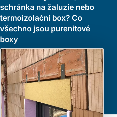
schránka na žaluzie nebo
termoizolační box? Co
všechno jsou purenitové
boxy
Purenitové boxy představují moderní stavební prvek, který
poskytuje ideální technické řešení pro stínící techniku.
Jaké
typy podomítkových boxů existují a kde všude najdou
využití?