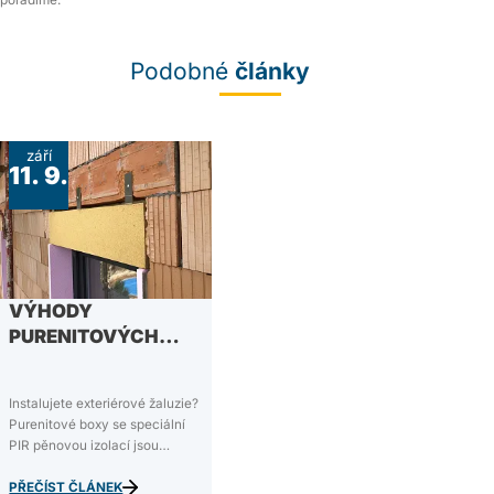
poradíme.
Podobné
články
září
11. 9.
VÝHODY
PURENITOVÝCH
BOXŮ
Instalujete exteriérové žaluzie?
Purenitové boxy se speciální
PIR pěnovou izolací jsou
ideálním podomítkovým
řešením, kterým se šetří čas,
PŘEČÍST ČLÁNEK