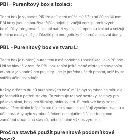
PBI - Purenitový box s izolací:
Tento box je vybaven PIR izolací, která může mít šířku od 30 do 60 mm.
PBI boxy jsou nejpoužívanější a nejefektivnější verzí purenitových
boxů. Díky integrované izolaci nabízí vynikající tepelnou izolaci a snižují
tepelné mosty, což je důležité pro energeticky úsporné a pasivní domy.
PBL - Purenitový box ve tvaru L:
Tento box je tvořený purenitem a má podobnou specifikaci jako PB box.
Liší se hlavně v tom, že PBL box zabírá ještě méně místa ve stavebním
otvoru a je vhodný pro projekty, kde je potřeba ušetřit prostor, aniž by se
snížila účinnost stínění.
Každý z těchto druhů purenitových boxů může být vyroben na míru dle
požadavků a potřeb stavby. To zahrnuje rohové sestavy, sestavy pro
pásová okna, boxy pro šikminy, oblouky atd. Purenitové boxy se tak
stávají flexibilním řešením pro různé situace a zajišťují vysokou kvalitu a
účinnost. Aby bylo vyrobené řešení co nejúčinnější, potřebujeme
zaměření situace na stavbě, nebo ideálně výkres výrobku.
Proč na stavbě použít purenitové podomítkové
boxy?