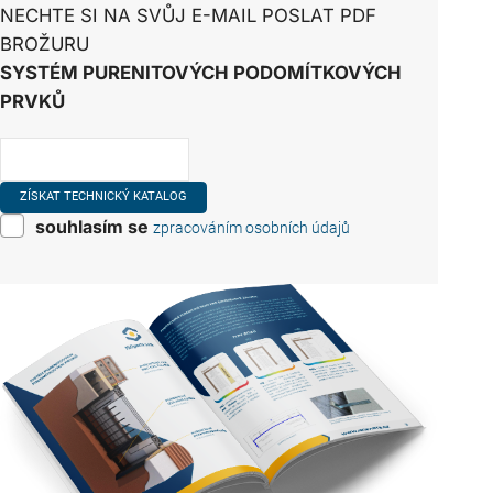
pečlivě přerušit všechny
NECHTE SI NA SVŮJ E-MAIL POSLAT PDF
vzniklé tepelné mosty. Tento
BROŽURU
úkol…
SYSTÉM PURENITOVÝCH PODOMÍTKOVÝCH
PRVKŮ
souhlasím se
zpracováním osobních údajů