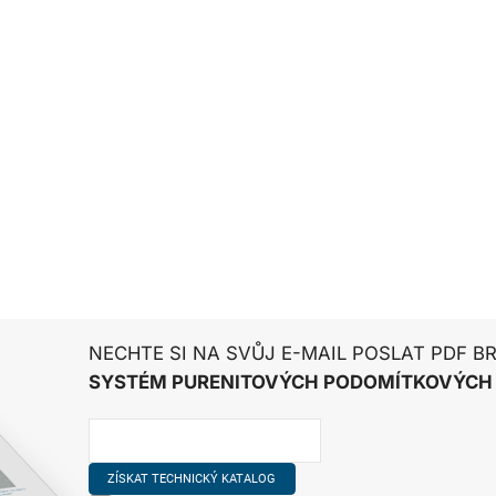
ci.
je k dispozici
mi z programu.
.
Napište nám
.
hnika-v-programu-
NECHTE SI NA SVŮJ E-MAIL POSLAT PDF B
SYSTÉM PURENITOVÝCH PODOMÍTKOVÝCH