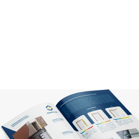
základě vyhodnocení různých faktorů, což zjednodušuje žádost o dota
Registrace dodavatelů
: Na webu programu Nová zelená úsporám 
seznam specialistů, kteří mohou pomoci s projekty dotovaný
Registrace dodavatelů je dobrovolná.
Rádi vám s vyřízením dotace z programu Zelená úsporám pomůžeme
Více informací najdete zde:
https://www.spst-stineni.cz/stinici-tec
nova-zelena-usporam.html