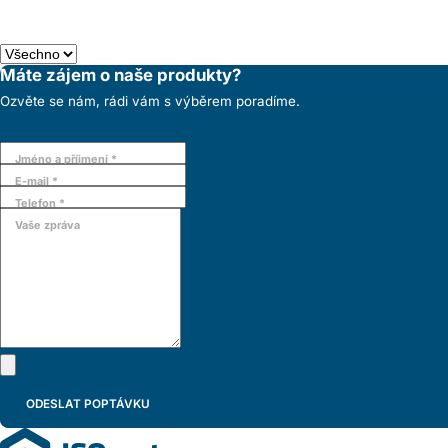
Máte zájem o naše produkty?
Ozvěte se nám, rádi vám s výběrem poradíme.
Jméno a příjmení *
E-mail *
Telefon *
Vaše zpráva