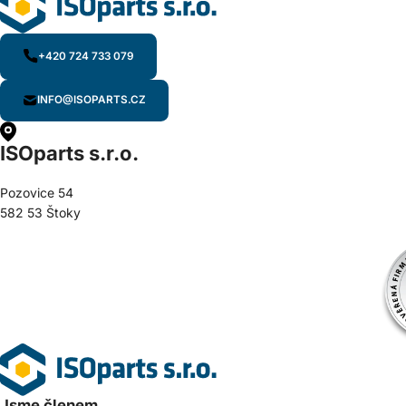
+420 724 733 079
INFO@ISOPARTS.CZ
ISOparts s.r.o.
Pozovice 54
582 53 Štoky
Jsme členem