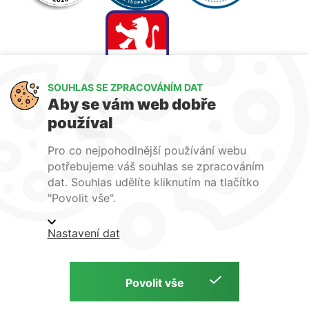
SOUHLAS SE ZPRACOVÁNÍM DAT
Aby se vám web dobře
používal
Jsme členem
Pro co nejpohodlnější používání webu
potřebujeme váš souhlas se zpracováním
dat. Souhlas udělíte kliknutím na tlačítko
"Povolit vše".
Obchodní podmínky
Ochrana osobních údajů
Nastavení dat
Podmínky instalace