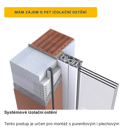
MÁM ZÁJEM O PET IZOLAČNÍ OSTĚNÍ
Systémové izolační ostění
Tento postup je určen pro montáž s purenitovým i plechovým