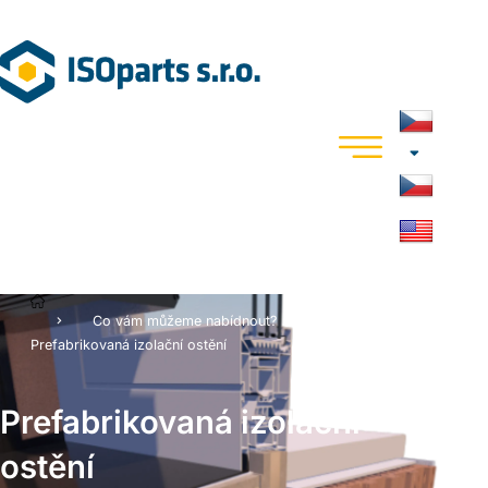
Co vám můžeme nabídnout?
Prefabrikovaná izolační ostění
Prefabrikovaná izolační
ostění