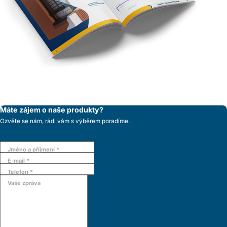
Máte zájem o naše produkty?
Ozvěte se nám, rádi vám s výběrem poradíme.
Jméno a příjmení *
E-mail *
Telefon *
Vaše zpráva