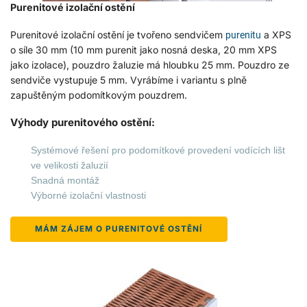
Purenitové izolační ostění
Purenitové izolační ostění je tvořeno sendvičem
a XPS
purenitu
o síle 30 mm (10 mm purenit jako nosná deska, 20 mm XPS
jako izolace), pouzdro žaluzie má hloubku 25 mm. Pouzdro ze
sendviče vystupuje 5 mm. Vyrábíme i variantu s plně
zapuštěným podomítkovým pouzdrem.
Výhody purenitového ostění:
Systémové řešení pro podomítkové provedení vodících lišt
ve velikosti žaluzií
Snadná montáž
Výborné izolační vlastnosti
MÁM ZÁJEM O PURENITOVÉ OSTĚNÍ